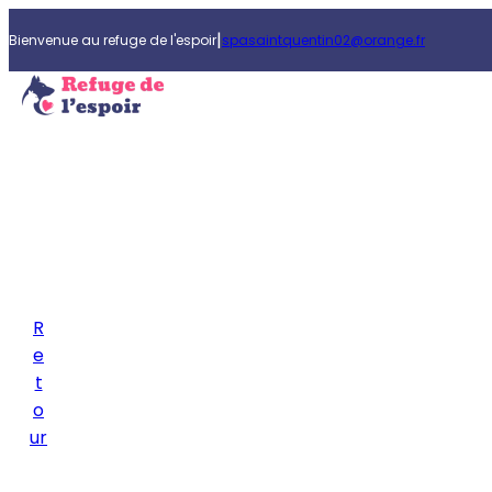
|
Bienvenue au refuge de l'espoir
spasaintquentin02@orange.fr
R
e
t
o
ur