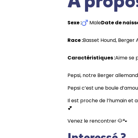
A propo
Sexe :
Male
Date de naiss
Race :
Basset Hound
, 
Berger 
Caractéristiques :
Aime se 
Pepsi, notre Berger allemand
Pepsi c’est une boule d’amour, 
Il est proche de l’humain et a
💕
Venez le rencontrer 🐶🐾
Interessé ?