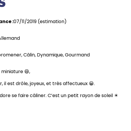
s
ance :
07/11/2019 (estimation)
Allemand
promener
, 
Câlin
, 
Dynamique
, 
Gourmand
 miniature 😆,
il est drôle, joyeux, et très affectueux 😀.
dore se faire câliner. C’est un petit rayon de soleil ☀